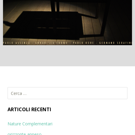
R
i
c
ARTICOLI RECENTI
e
r
Nature Complementari
c
orizzonte appeso