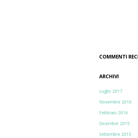
e
r
c
a
p
e
r
COMMENTI REC
:
ARCHIVI
Luglio 2017
Novembre 2016
Febbraio 2016
Dicembre 2015
Settembre 2015