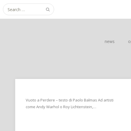
S
e
a
r
c
news
o
h
f
o
r
:
Vuoto a Perdere – testo di Paolo Balmas Ad artisti
come Andy Warhol o Roy Lichtenstein,…