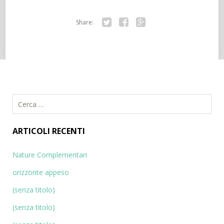
Share:
Tw
Fa
Go
itte
ce
ogl
r
bo
e+
ok
R
i
c
ARTICOLI RECENTI
e
r
Nature Complementari
c
orizzonte appeso
a
p
(senza titolo)
e
(senza titolo)
r