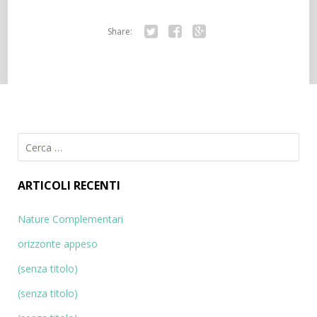
Share:
Tw
Fa
Go
itte
ce
ogl
r
bo
e+
ok
R
i
c
ARTICOLI RECENTI
e
r
Nature Complementari
c
orizzonte appeso
a
p
(senza titolo)
e
(senza titolo)
r